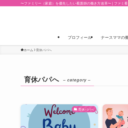
〜ファミリー（家庭）を優先したい看護師の働き方改革〜 | ファミ
プロフィール
ナースママの
ホーム
育休パパへ
育休パパへ
– category –
育休パパへ